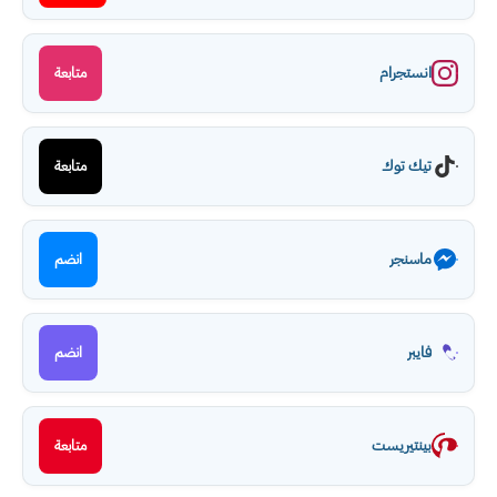
انستجرام
متابعة
تيك توك
متابعة
ماسنجر
انضم
فايبر
انضم
بينتيريست
متابعة