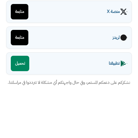
منصة X
متابعة
ثريدز
متابعة
تطبيقنا
تحميل
نشكركم على دعمكم المستمر، وفي حال واجهتكم أي مشكلة لا تترددوا في مراسلتنا.