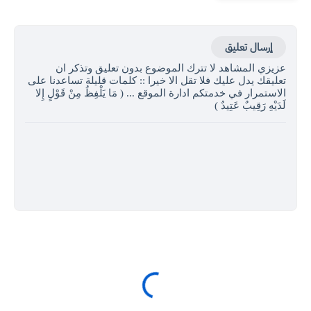
إرسال تعليق
عزيزي المشاهد لا تترك الموضوع بدون تعليق وتذكر ان
تعليقك يدل عليك فلا تقل الا خيرا :: كلمات قليلة تساعدنا على
الاستمرار في خدمتكم ادارة الموقع ... ( مَا يَلْفِظُ مِنْ قَوْلٍ إِلا
لَدَيْهِ رَقِيبٌ عَتِيدٌ )