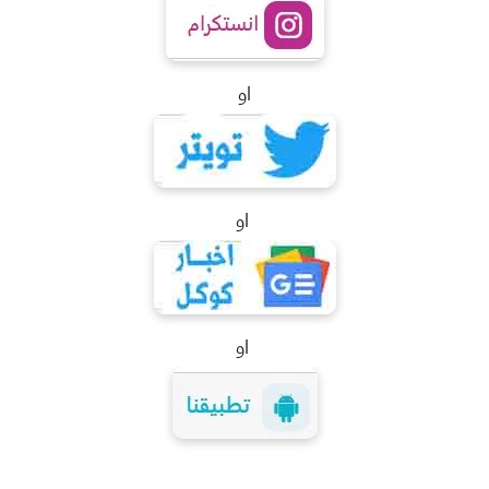
او
او
او