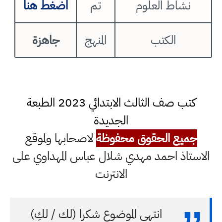
نشاط العلوم
تم
اضغط هنا
الكتب
المنهج
جاهزة
كتب صف الثالث الابتدائي 2023 الطبعة
الجديدة
جميع الحقوق محفوظة
لاصحابها ولموقع
الاستاذ احمد مهدي شلال عباس المهداوي على
الانترنت
انتهى الموضوع شكرا (لك / لكِ)