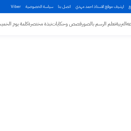
ع
ارشيف موقع الاستاذ احمد مهدي
اتصل بنا
سياسة الخصوصية
Viber
عه
التربية
تعلم الرسم بالصور
قصص وحكايات
نبذة مختصرة
كلمة يوم الخم