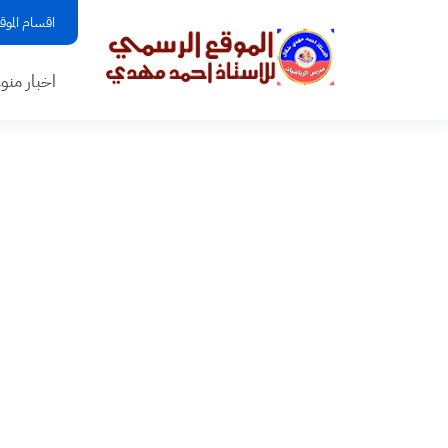
اقسام الموق
اخبار منو