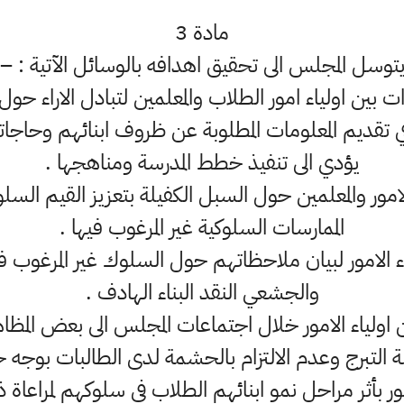
مادة 3
توسل المجلس الى تحقيق اهدافه بالوسائل الآتية : –
ات بين اولياء امور الطلاب والمعلمين لتبادل الاراء ح
 في تقديم المعلومات المطلوبة عن ظروف ابنائهم وحاج
يؤدي الى تنفيذ خطط المدرسة ومناهجها .
 الامور والمعلمين حول السبل الكفيلة بتعزيز القيم السلو
الممارسات السلوكية غير المرغوب فيها .
ياء الامور لبيان ملاحظاتهم حول السلوك غير المرغوب 
والجشعي النقد البناء الهادف .
من اولياء الامور خلال اجتماعات المجلس الى بعض المظاه
التبرج وعدم الالتزام بالحشمة لدى الطالبات بوجه
ور بأثر مراحل نمو ابنائهم الطلاب في سلوكهم لمراعاة 