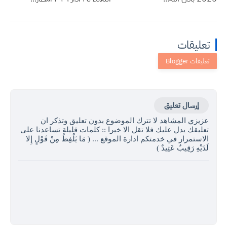
تعليقات
إرسال تعليق
عزيزي المشاهد لا تترك الموضوع بدون تعليق وتذكر ان
تعليقك يدل عليك فلا تقل الا خيرا :: كلمات قليلة تساعدنا على
الاستمرار في خدمتكم ادارة الموقع ... ( مَا يَلْفِظُ مِنْ قَوْلٍ إِلا
لَدَيْهِ رَقِيبٌ عَتِيدٌ )