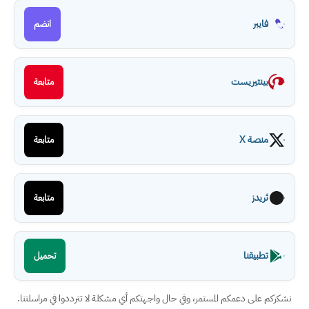
فايبر
انضم
بينتيريست
متابعة
منصة X
متابعة
ثريدز
متابعة
تطبيقنا
تحميل
نشكركم على دعمكم المستمر، وفي حال واجهتكم أي مشكلة لا تترددوا في مراسلتنا.