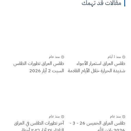
مقالات قد تهمك
منذ 1 أيام
منذ عام
طقس العراق ‏استمرار الأجواء
طقس العراق تطورات الطقس
شديدة الحرارة خلال الأيام القادمة
السبت 2 أيار 2026
منذ عام
منذ عام
طقس العراق الخميس 26 - 3 -
آخر تطورات الطقس في العراق
2026 باذن الله...
الثلاثاء ٢٤ آذار ٢٠٢٦ أمطار...