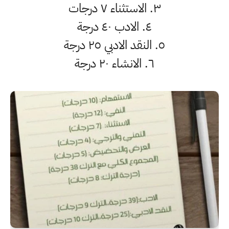
٣. الاستثناء ٧ درجات
٤. الادب ٤٠ درجة
٥. النقد الادبي ٢٥ درجة
٦. الانشاء ٢٠ درجة