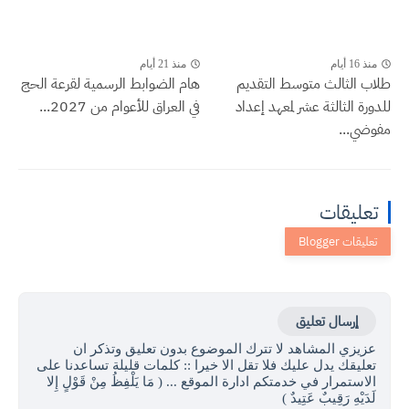
منذ 16 أيام
منذ 21 أيام
طلاب الثالث متوسط التقديم
هام الضوابط الرسمية لقرعة الحج
للدورة الثالثة عشر لمعهد إعداد
في العراق للأعوام من 2027...
مفوضي...
تعليقات
إرسال تعليق
عزيزي المشاهد لا تترك الموضوع بدون تعليق وتذكر ان
تعليقك يدل عليك فلا تقل الا خيرا :: كلمات قليلة تساعدنا على
الاستمرار في خدمتكم ادارة الموقع ... ( مَا يَلْفِظُ مِنْ قَوْلٍ إِلا
لَدَيْهِ رَقِيبٌ عَتِيدٌ )