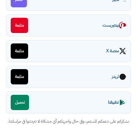
بينتيريست
متابعة
منصة X
متابعة
ثريدز
متابعة
تطبيقنا
تحميل
نشكركم على دعمكم المستمر، وفي حال واجهتكم أي مشكلة لا تترددوا في مراسلتنا.