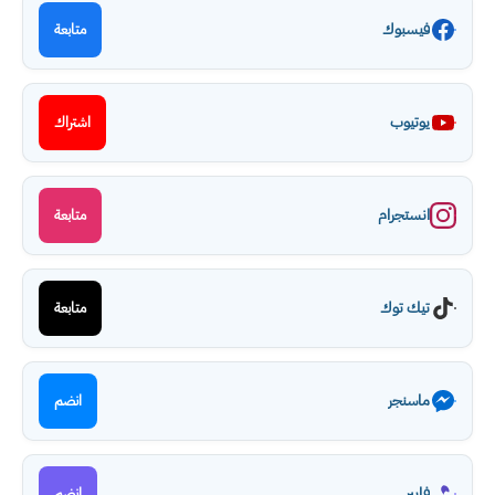
فيسبوك
متابعة
يوتيوب
اشتراك
انستجرام
متابعة
تيك توك
متابعة
ماسنجر
انضم
فايبر
انضم