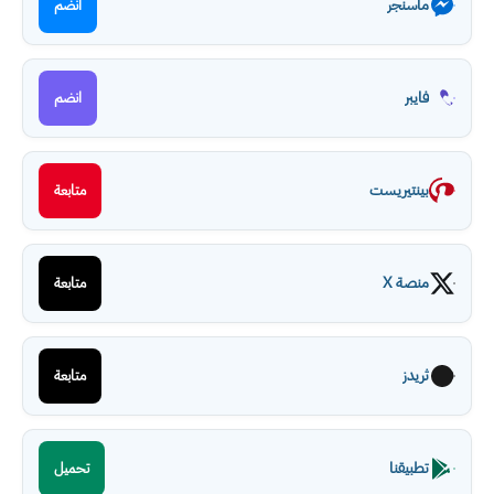
ماسنجر
انضم
فايبر
انضم
بينتيريست
متابعة
منصة X
متابعة
ثريدز
متابعة
تطبيقنا
تحميل