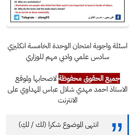
اسئلة واجوبة امتحان الوحدة الخامسة انكليزي
سادس علمي وادبي مهم للوزاري
جميع الحقوق محفوظة
لاصحابها ولموقع
الاستاذ احمد مهدي شلال عباس المهداوي على
الانترنت
انتهى الموضوع شكرا (لك / لكِ)