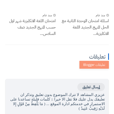
منذ عام
منذ عام
اسئلة امتحان الوحدة الثانية مع
امتحان اللغة الانكليزية شهر اول
الحل المنهج الجديد اللغة
حسب المنهج الجديد صف
الانكليزية...
السادس...
تعليقات
إرسال تعليق
عزيزي المشاهد لا تترك الموضوع بدون تعليق وتذكر ان
تعليقك يدل عليك فلا تقل الا خيرا :: كلمات قليلة تساعدنا على
الاستمرار في خدمتكم ادارة الموقع ... ( مَا يَلْفِظُ مِنْ قَوْلٍ إِلا
لَدَيْهِ رَقِيبٌ عَتِيدٌ )