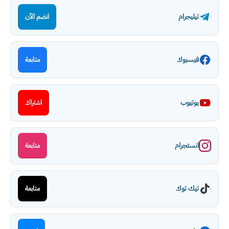
تيليجرام
انضم الآن
فيسبوك
متابعة
يوتيوب
اشتراك
انستجرام
متابعة
تيك توك
متابعة