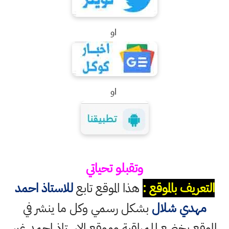
او
او
وتقبلو تحياتي
التعريف بالموقع :
هذا الموقع تابع
للاستاذ احمد
مهدي شلال
بشكل رسمي وكل ما ينشر في
الموقع يخضع للمراقبة وموقع الاستاذ احمد غير