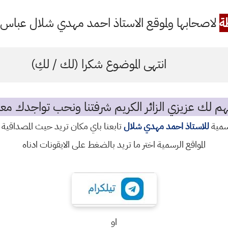
ة
لاصحابها ولموقع الاستاذ احمد مهدي شلال عباس ال
انتهى الموضوع شكرا (لك / لكِ)
م لك عزيزي الزائر الكريم شرفتنا ونحب تواجدك معن
رسمية
للاستاذ احمد مهدي شلال
تابعنا باي مكان تريد حيث المصداقية 
المواقع الرسمية اختر ما تريد بالضغط على الايقونات ادناه
او