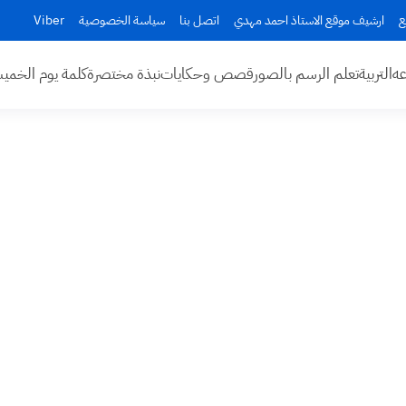
ع
ارشيف موقع الاستاذ احمد مهدي
اتصل بنا
سياسة الخصوصية
Viber
عه
التربية
تعلم الرسم بالصور
قصص وحكايات
نبذة مختصرة
كلمة يوم الخم