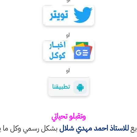
او
او
وتقبلو تحياتي
ابع
للاستاذ احمد مهدي شلال
بشكل رسمي وكل ما ينش