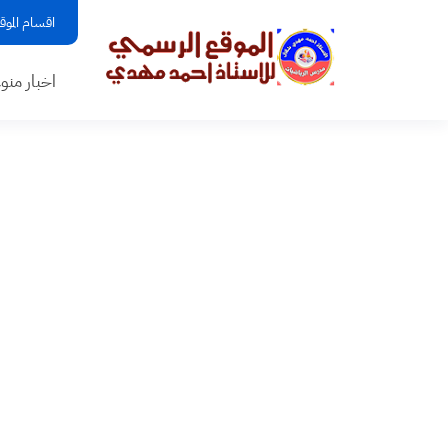
اقسام الموق
اخبار منو