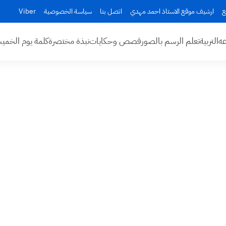
ع
ارشيف موقع الاستاذ احمد مهدي
اتصل بنا
سياسة الخصوصية
Viber
عه
التربية
تعلم الرسم بالصور
قصص وحكايات
نبذة مختصرة
كلمة يوم الخم