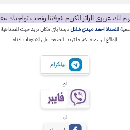
م لك عزيزي الزائر الكريم شرفتنا ونحب تواجدك معن
رسمية
للاستاذ احمد مهدي شلال
تابعنا باي مكان تريد حيث المصداقية 
المواقع الرسمية اختر ما تريد بالضغط على الايقونات ادناه
او
او