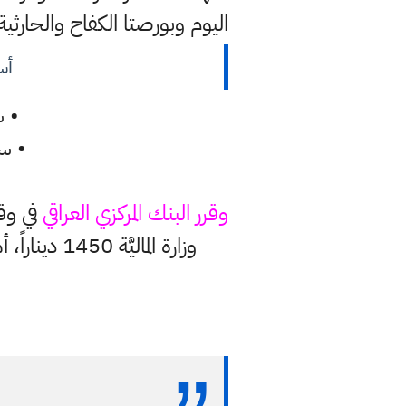
اليوم وبورصتا الكفاح والحارثية المركزية تسجلان 148300 دينا
أسع
• س
•
سج
وقرر البنك المركزي العراقي
في وقت