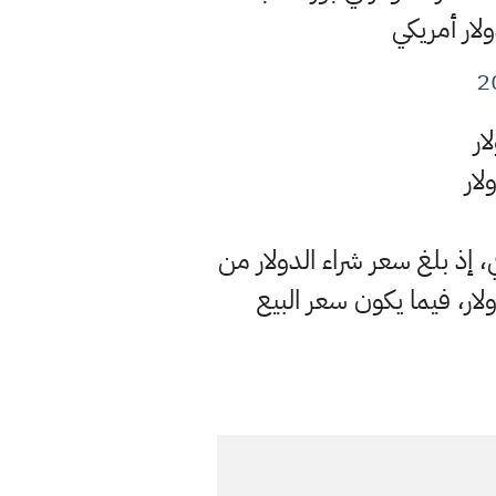
 إذ بلغ سعر شراء الدولار من
ر بيعه للمصارف فقد حُدِّد بـ1460 ديناراً لكلّ دولار، فيما يكون سعر البيع