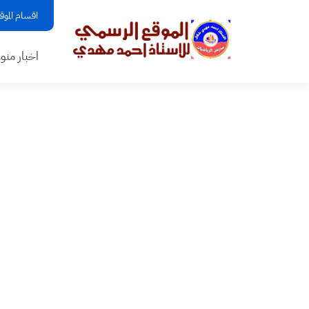
اقسام الموق
اخبار منو