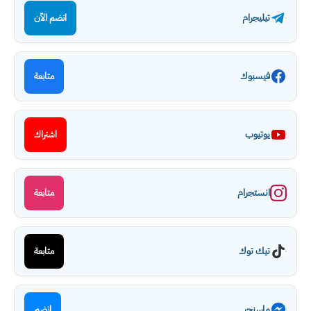
تيليجرام
انضم الآن
فيسبوك
متابعة
يوتيوب
اشتراك
انستجرام
متابعة
تيك توك
متابعة
ماسنجر
انضم