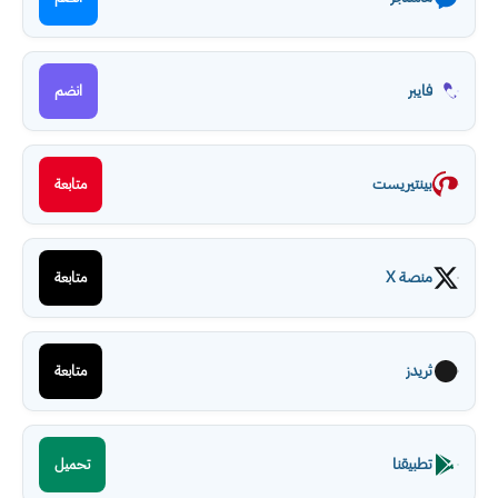
فايبر
انضم
بينتيريست
متابعة
منصة X
متابعة
ثريدز
متابعة
تطبيقنا
تحميل