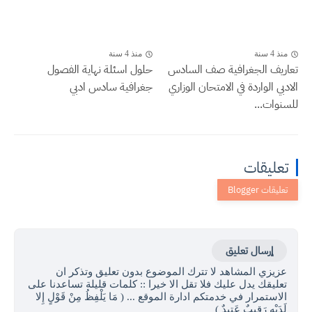
منذ 4 سنة
منذ 4 سنة
تعاريف الجغرافية صف السادس
حلول اسئلة نهاية الفصول
الادبي الواردة في الامتحان الوزاري
جغرافية سادس ادبي
للسنوات...
تعليقات
إرسال تعليق
عزيزي المشاهد لا تترك الموضوع بدون تعليق وتذكر ان
تعليقك يدل عليك فلا تقل الا خيرا :: كلمات قليلة تساعدنا على
الاستمرار في خدمتكم ادارة الموقع ... ( مَا يَلْفِظُ مِنْ قَوْلٍ إِلا
لَدَيْهِ رَقِيبٌ عَتِيدٌ )