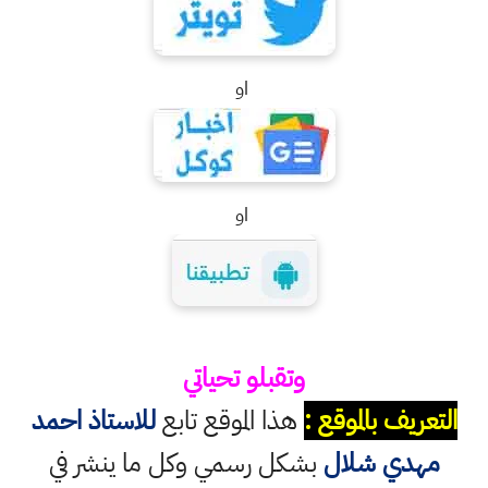
او
او
وتقبلو تحياتي
التعريف بالموقع :
هذا الموقع تابع
للاستاذ احمد
مهدي شلال
بشكل رسمي وكل ما ينشر في