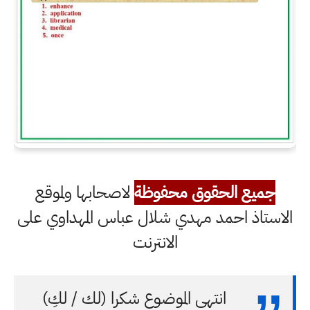
جميع الحقوق محفوظة
لاصحابها ولموقع
الاستاذ احمد مهدي شلال عباس المهداوي على
الانترنت
انتهى الموضوع شكرا (لك / لكِ)