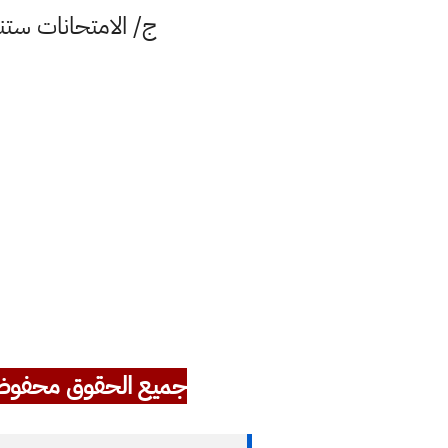
ج/ الامتحانات ستنطلق يوم (الخميس 25 آب
جميع الحقوق محفوظ