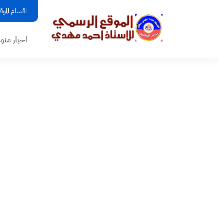
اقسام الموق
اخبار منو