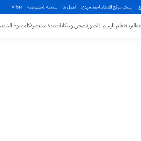
ع
ارشيف موقع الاستاذ احمد مهدي
اتصل بنا
سياسة الخصوصية
Viber
عه
التربية
تعلم الرسم بالصور
قصص وحكايات
نبذة مختصرة
كلمة يوم الخم