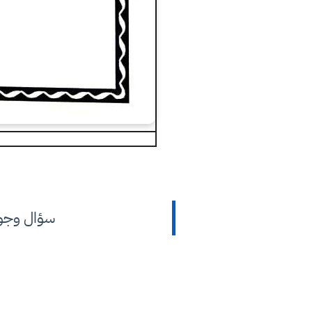
سؤال وجواب م