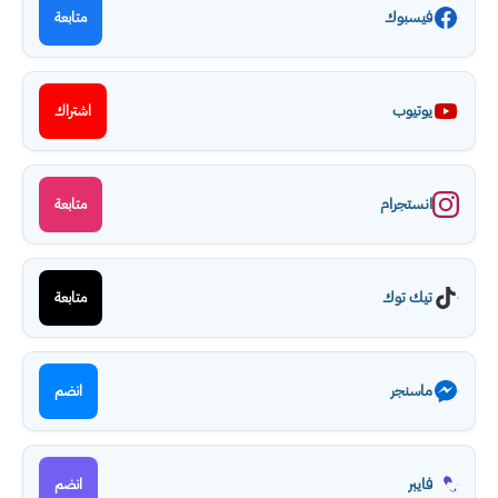
فيسبوك
متابعة
يوتيوب
اشتراك
انستجرام
متابعة
تيك توك
متابعة
ماسنجر
انضم
فايبر
انضم