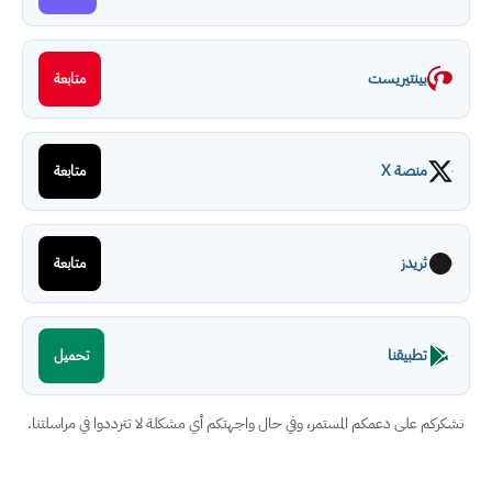
بينتيريست
متابعة
منصة X
متابعة
ثريدز
متابعة
تطبيقنا
تحميل
نشكركم على دعمكم المستمر، وفي حال واجهتكم أي مشكلة لا تترددوا في مراسلتنا.