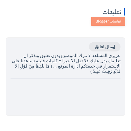
تعليقات
إرسال تعليق
عزيزي المشاهد لا تترك الموضوع بدون تعليق وتذكر ان
تعليقك يدل عليك فلا تقل الا خيرا :: كلمات قليلة تساعدنا على
الاستمرار في خدمتكم ادارة الموقع ... ( مَا يَلْفِظُ مِنْ قَوْلٍ إِلا
لَدَيْهِ رَقِيبٌ عَتِيدٌ )