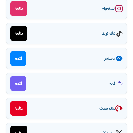
انستجرام
متابعة
تيك توك
متابعة
ماسنجر
انضم
فايبر
انضم
بينتيريست
متابعة