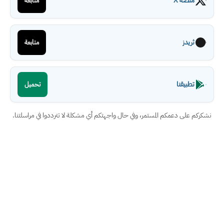
منصة X
متابعة
ثريدز
متابعة
تطبيقنا
تحميل
نشكركم على دعمكم المستمر، وفي حال واجهتكم أي مشكلة لا تترددوا في مراسلتنا.