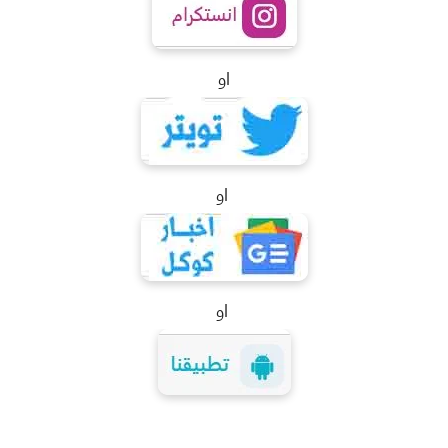
او
او
او