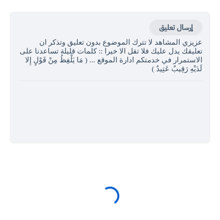
إرسال تعليق
عزيزي المشاهد لا تترك الموضوع بدون تعليق وتذكر ان
تعليقك يدل عليك فلا تقل الا خيرا :: كلمات قليلة تساعدنا على
الاستمرار في خدمتكم ادارة الموقع ... ( مَا يَلْفِظُ مِنْ قَوْلٍ إِلا
لَدَيْهِ رَقِيبٌ عَتِيدٌ )