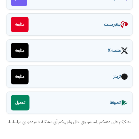
بينتيريست
متابعة
منصة X
متابعة
ثريدز
متابعة
تطبيقنا
تحميل
نشكركم على دعمكم المستمر، وفي حال واجهتكم أي مشكلة لا تترددوا في مراسلتنا.