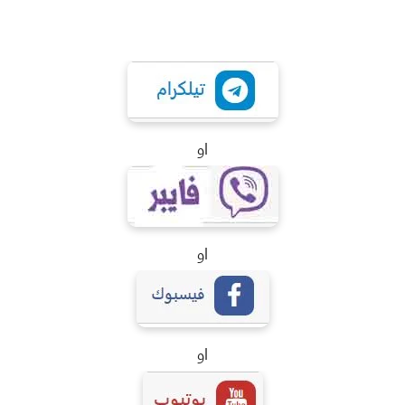
او
او
او