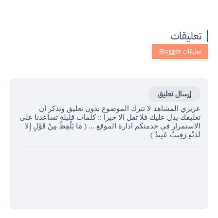
تعليقات
إرسال تعليق
عزيزي المشاهد لا تترك الموضوع بدون تعليق وتذكر ان
تعليقك يدل عليك فلا تقل الا خيرا :: كلمات قليلة تساعدنا على
الاستمرار في خدمتكم ادارة الموقع ... ( مَا يَلْفِظُ مِنْ قَوْلٍ إِلا
لَدَيْهِ رَقِيبٌ عَتِيدٌ )