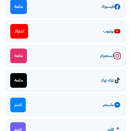
فيسبوك
متابعة
يوتيوب
اشتراك
انستجرام
متابعة
تيك توك
متابعة
ماسنجر
انضم
فايبر
انضم