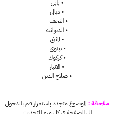
•
بابل
•
ديالى
•
النجف
• الديوانية
• المثنى
• نينوى
• كركوك
•
الانبار
•
صلاح الدين
ملاحظة :
الموضوع متجدد باستمرار قم بالدخول
الى الصفحة في كل مرة للتحديث