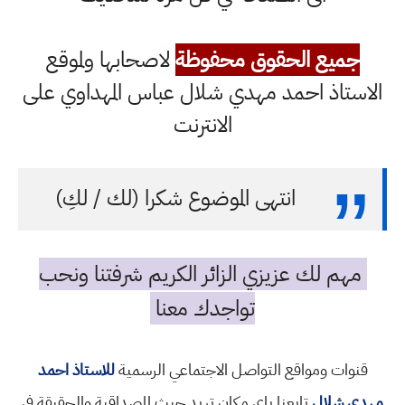
جميع الحقوق محفوظة
لاصحابها ولموقع
الاستاذ احمد مهدي شلال عباس المهداوي على
الانترنت
انتهى الموضوع شكرا (لك / لكِ)
مهم لك عزيزي الزائر الكريم شرفتنا ونحب
تواجدك معنا
قنوات ومواقع التواصل الاجتماعي الرسمية
للاستاذ احمد
مهدي شلال
تابعنا باي مكان تريد حيث المصداقية والحقيقة في