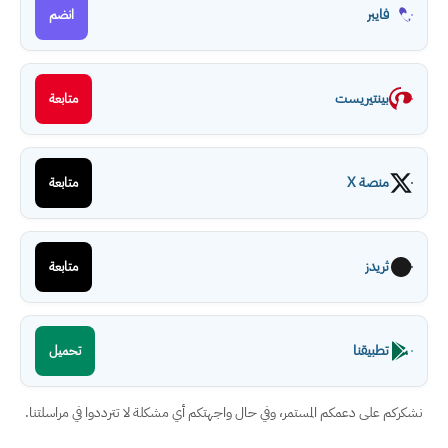
فايبر
انضم
بينتيريست
متابعة
منصة X
متابعة
ثريدز
متابعة
تطبيقنا
تحميل
نشكركم على دعمكم المستمر، وفي حال واجهتكم أي مشكلة لا تترددوا في مراسلتنا.