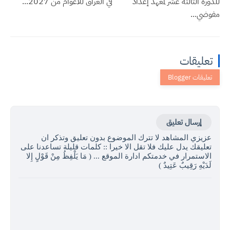
للدورة الثالثة عشر لمعهد إعداد
في العراق للأعوام من 2027...
مفوضي...
تعليقات
إرسال تعليق
عزيزي المشاهد لا تترك الموضوع بدون تعليق وتذكر ان
تعليقك يدل عليك فلا تقل الا خيرا :: كلمات قليلة تساعدنا على
الاستمرار في خدمتكم ادارة الموقع ... ( مَا يَلْفِظُ مِنْ قَوْلٍ إِلا
لَدَيْهِ رَقِيبٌ عَتِيدٌ )