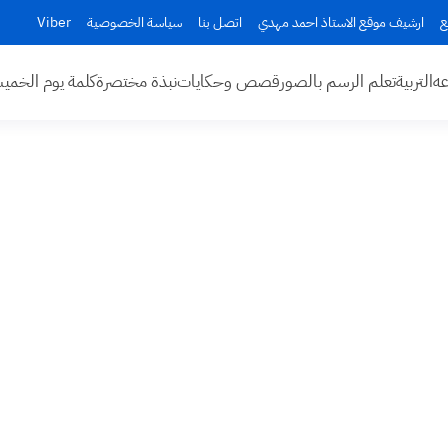
ع
ارشيف موقع الاستاذ احمد مهدي
اتصل بنا
سياسة الخصوصية
Viber
عه
التربية
تعلم الرسم بالصور
قصص وحكايات
نبذة مختصرة
كلمة يوم الخم