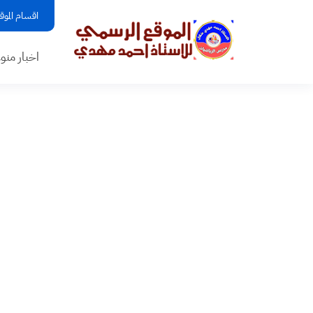
اقسام الموق
اخبار منو