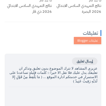
منذ عام
منذ عام
نتائج التمهيدي السادس الابتدائي
نتائج التمهيدي السادس الابتدائي
2026 البصرة
2026 ذي قار
تعليقات
إرسال تعليق
عزيزي المشاهد لا تترك الموضوع بدون تعليق وتذكر ان
تعليقك يدل عليك فلا تقل الا خيرا :: كلمات قليلة تساعدنا على
الاستمرار في خدمتكم ادارة الموقع ... ( مَا يَلْفِظُ مِنْ قَوْلٍ إِلا
لَدَيْهِ رَقِيبٌ عَتِيدٌ )