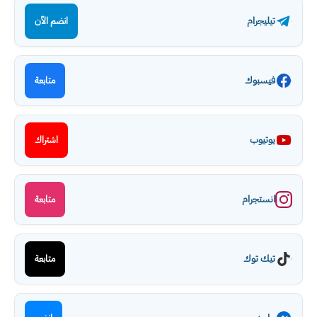
تيليجرام
انضم الآن
فيسبوك
متابعة
يوتيوب
اشتراك
انستجرام
متابعة
تيك توك
متابعة