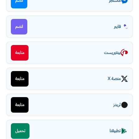
ماسنجر
انضم
فايبر
انضم
بينتيريست
متابعة
منصة X
متابعة
ثريدز
متابعة
تطبيقنا
تحميل