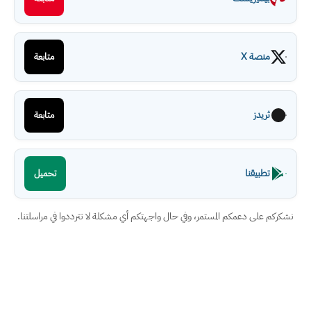
منصة X
متابعة
ثريدز
متابعة
تطبيقنا
تحميل
نشكركم على دعمكم المستمر، وفي حال واجهتكم أي مشكلة لا تترددوا في مراسلتنا.