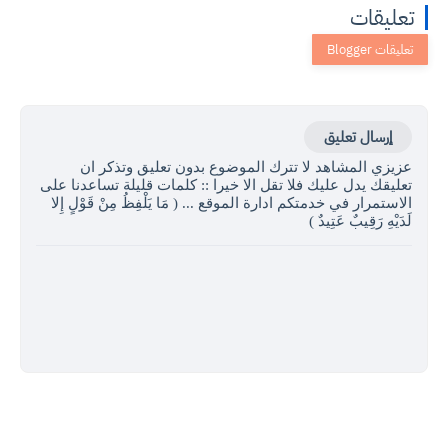
تعليقات
إرسال تعليق
عزيزي المشاهد لا تترك الموضوع بدون تعليق وتذكر ان
تعليقك يدل عليك فلا تقل الا خيرا :: كلمات قليلة تساعدنا على
الاستمرار في خدمتكم ادارة الموقع ... ( مَا يَلْفِظُ مِنْ قَوْلٍ إِلا
لَدَيْهِ رَقِيبٌ عَتِيدٌ )