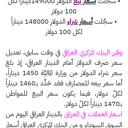
• سجَّلت
أسعار
بيع
الدولار 149000ديناراً لكل
100 دولار
•
سجَّلت
أسعار
شراء
الدولار 148000 ديناراً
لكل 100 دولار
وقرر البنك المركزي العراقي
في وقت سابق، تعديل
سعر صرف الدولار أمام الدينار العراقي، إذ بلغ
سعر شراء الدولار من وزارة الماليَّة 1450 ديناراً،
أما سعر بيعه للمصارف فقد حُدِّد بـ1460 ديناراً
لكلّ دولار، فيما يكون سعر البيع للمواطن
بـ1470 ديناراً لكلّ دولار.
اسعار العملات في العراق
بالدينار العراقي اليوم من
السوق السوداء و من البنك المركزي العراقي أسعار