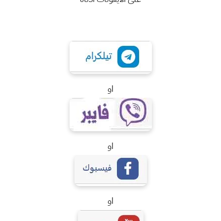
او
او
او