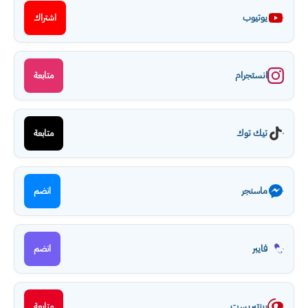
يوتيوب
اشتراك
انستجرام
متابعة
تيك توك
متابعة
ماسنجر
انضم
فايبر
انضم
بينتيريست
متابعة