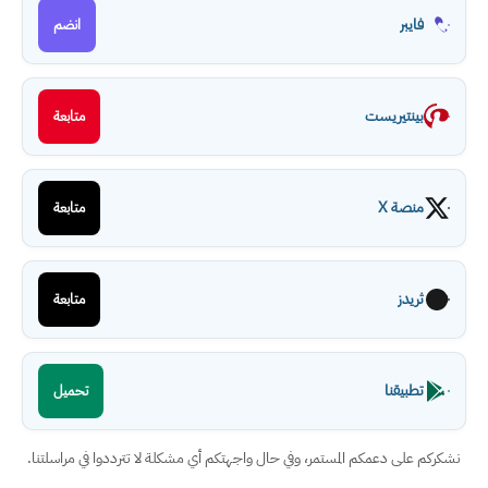
فايبر
انضم
بينتيريست
متابعة
منصة X
متابعة
ثريدز
متابعة
تطبيقنا
تحميل
نشكركم على دعمكم المستمر، وفي حال واجهتكم أي مشكلة لا تترددوا في مراسلتنا.