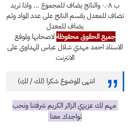
ب ٠.٠٨ والناتج يضاف للمجموع ... واذا تريد
تضاف للمعدل يقسم الناتج على عدد المواد وثم
يضاف للمعدل
جميع الحقوق محفوظة
لاصحابها ولموقع
الاستاذ احمد مهدي شلال عباس المهداوي على
الانترنت
انتهى الموضوع شكرا (لك / لكِ)
مهم لك عزيزي الزائر الكريم شرفتنا ونحب
تواجدك معنا