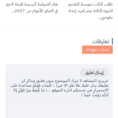
طلاب الثالث متوسط التقديم
هام الضوابط الرسمية لقرعة الحج
للدورة الثالثة عشر لمعهد إعداد
في العراق للأعوام من 2027...
مفوضي...
تعليقات
إرسال تعليق
عزيزي المشاهد لا تترك الموضوع بدون تعليق وتذكر ان
تعليقك يدل عليك فلا تقل الا خيرا :: كلمات قليلة تساعدنا على
الاستمرار في خدمتكم ادارة الموقع ... ( مَا يَلْفِظُ مِنْ قَوْلٍ إِلا
لَدَيْهِ رَقِيبٌ عَتِيدٌ )