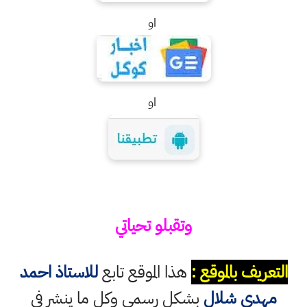
او
او
وتقبلو تحياتي
التعريف بالموقع :
هذا الموقع تابع
للاستاذ احمد
مهدي شلال
بشكل رسمي وكل ما ينشر في