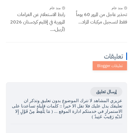
منذ عام
منذ عام
تحذير عاجل من المرور 60 يوماً
رابط الاستعلام عن الغرامات
فقط لتسجيل مركبات المزاد...
المرورية في إقليم كردستان 2026
(أربيل،...
تعليقات
إرسال تعليق
عزيزي المشاهد لا تترك الموضوع بدون تعليق وتذكر ان
تعليقك يدل عليك فلا تقل الا خيرا :: كلمات قليلة تساعدنا على
الاستمرار في خدمتكم ادارة الموقع ... ( مَا يَلْفِظُ مِنْ قَوْلٍ إِلا
لَدَيْهِ رَقِيبٌ عَتِيدٌ )