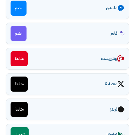
ماسنجر
انضم
فايبر
انضم
بينتيريست
متابعة
منصة X
متابعة
ثريدز
متابعة
تطبيقنا
تحميل