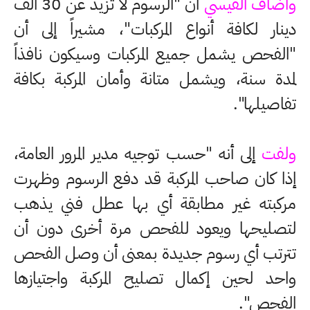
وأضاف القيسي
أن "الرسوم لا تزيد عن 30 ألف
دينار لكافة أنواع المركبات"، مشيراً إلى أن
"الفحص يشمل جميع المركبات وسيكون نافذاً
لمدة سنة، ويشمل متانة وأمان المركبة بكافة
تفاصيلها".
ولفت
إلى أنه "حسب توجيه مدير المرور العامة،
إذا كان صاحب المركبة قد دفع الرسوم وظهرت
مركبته غير مطابقة أي بها عطل فني يذهب
لتصليحها ويعود للفحص مرة أخرى دون أن
تترتب أي رسوم جديدة بمعنى أن وصل الفحص
واحد لحين إكمال تصليح المركبة واجتيازها
الفحص".