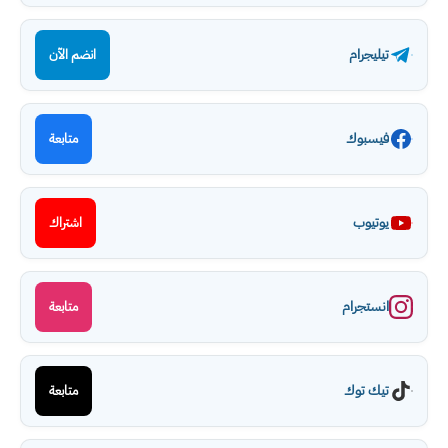
تيليجرام
انضم الآن
فيسبوك
متابعة
يوتيوب
اشتراك
انستجرام
متابعة
تيك توك
متابعة