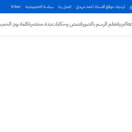
ع
ارشيف موقع الاستاذ احمد مهدي
اتصل بنا
سياسة الخصوصية
Viber
عه
التربية
تعلم الرسم بالصور
قصص وحكايات
نبذة مختصرة
كلمة يوم الخم