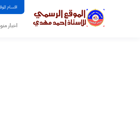
اقسام الموق
اخبار منو