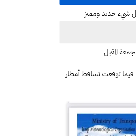
كل شيء جديد ومميز
معة المقبل
لة، فيما توقعت تساقط أمطار