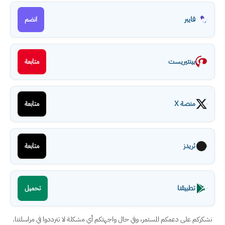
فايبر
انضم
بينتيريست
متابعة
منصة X
متابعة
ثريدز
متابعة
تطبيقنا
تحميل
نشكركم على دعمكم المستمر، وفي حال واجهتكم أي مشكلة لا تترددوا في مراسلتنا.