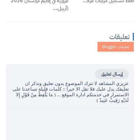
فقط لتسجيل مركبات المزاد...
المرورية في إقليم كردستان 2026
(أربيل،...
تعليقات
إرسال تعليق
عزيزي المشاهد لا تترك الموضوع بدون تعليق وتذكر ان
تعليقك يدل عليك فلا تقل الا خيرا :: كلمات قليلة تساعدنا على
الاستمرار في خدمتكم ادارة الموقع ... ( مَا يَلْفِظُ مِنْ قَوْلٍ إِلا
لَدَيْهِ رَقِيبٌ عَتِيدٌ )