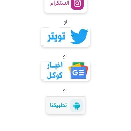
او
او
او