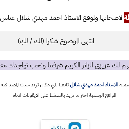
ة
لاصحابها ولموقع الاستاذ احمد مهدي شلال عباس ال
انتهى الموضوع شكرا (لك / لكِ)
م لك عزيزي الزائر الكريم شرفتنا ونحب تواجدك معن
رسمية
للاستاذ احمد مهدي شلال
تابعنا باي مكان تريد حيث المصداقية 
المواقع الرسمية اختر ما تريد بالضغط على الايقونات ادناه