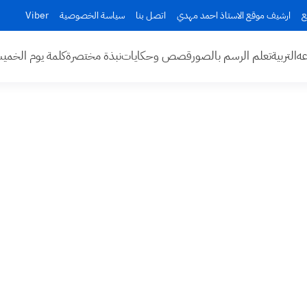
ع
ارشيف موقع الاستاذ احمد مهدي
اتصل بنا
سياسة الخصوصية
Viber
عه
التربية
تعلم الرسم بالصور
قصص وحكايات
نبذة مختصرة
كلمة يوم الخم