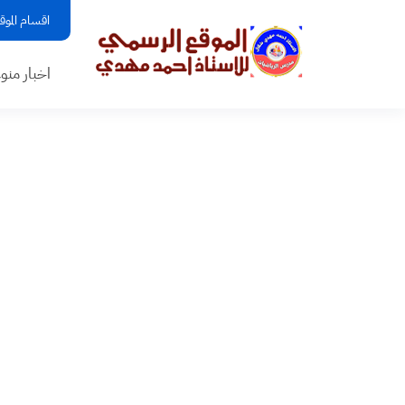
اقسام الموق
اخبار منو