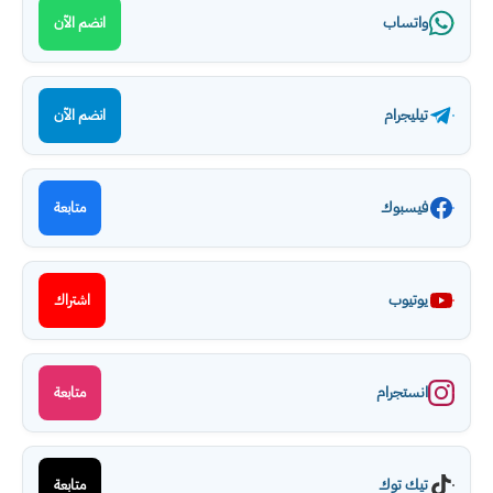
واتساب
انضم الآن
تيليجرام
انضم الآن
فيسبوك
متابعة
يوتيوب
اشتراك
انستجرام
متابعة
تيك توك
متابعة