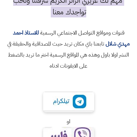
مهم لك عزيزي الزائر الكريم شرفتنا ونحب
تواجدك معنا
قنوات ومواقع التواصل الاجتماعي الرسمية
للاستاذ احمد
مهدي شلال
تابعنا باي مكان تريد حيث المصداقية والحقيقة في
النشر اولا باول وهذه هي المواقع الرسمية اختر ما تريد بالضغط
على الايقونات ادناه
او