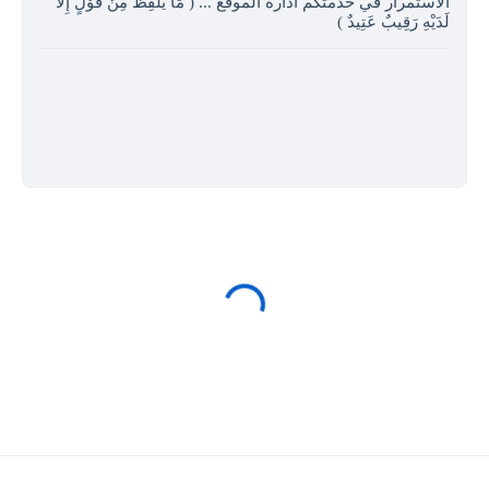
الاستمرار في خدمتكم ادارة الموقع ... ( مَا يَلْفِظُ مِنْ قَوْلٍ إِلا
لَدَيْهِ رَقِيبٌ عَتِيدٌ )