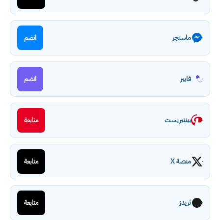
ماسنجر
انضم
فايبر
انضم
بينتيريست
متابعة
منصة X
متابعة
ثريدز
متابعة