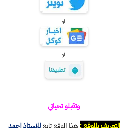
او
او
وتقبلو تحياتي
التعريف بالموقع :
هذا الموقع تابع
للاستاذ احمد