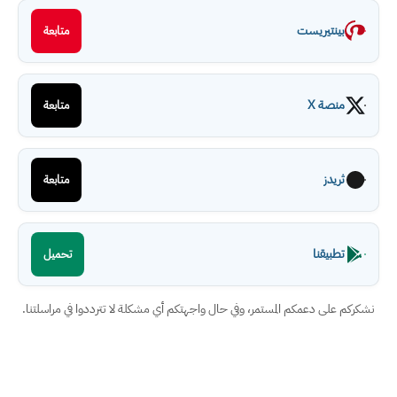
بينتيريست
متابعة
منصة X
متابعة
ثريدز
متابعة
تطبيقنا
تحميل
نشكركم على دعمكم المستمر، وفي حال واجهتكم أي مشكلة لا تترددوا في مراسلتنا.