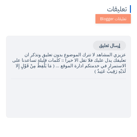
تعليقات
إرسال تعليق
عزيزي المشاهد لا تترك الموضوع بدون تعليق وتذكر ان
تعليقك يدل عليك فلا تقل الا خيرا :: كلمات قليلة تساعدنا على
الاستمرار في خدمتكم ادارة الموقع ... ( مَا يَلْفِظُ مِنْ قَوْلٍ إِلا
لَدَيْهِ رَقِيبٌ عَتِيدٌ )