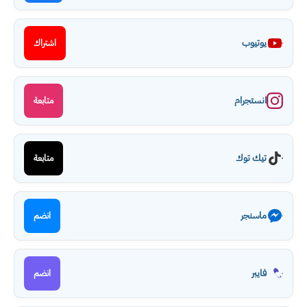
يوتيوب
اشتراك
انستجرام
متابعة
تيك توك
متابعة
ماسنجر
انضم
فايبر
انضم