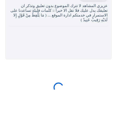
عزيزي المشاهد لا تترك الموضوع بدون تعليق وتذكر ان
تعليقك يدل عليك فلا تقل الا خيرا :: كلمات قليلة تساعدنا على
الاستمرار في خدمتكم ادارة الموقع ... ( مَا يَلْفِظُ مِنْ قَوْلٍ إِلا
لَدَيْهِ رَقِيبٌ عَتِيدٌ )