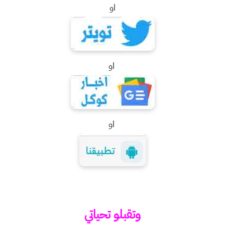
او
او
او
وتقبلو تحياتي