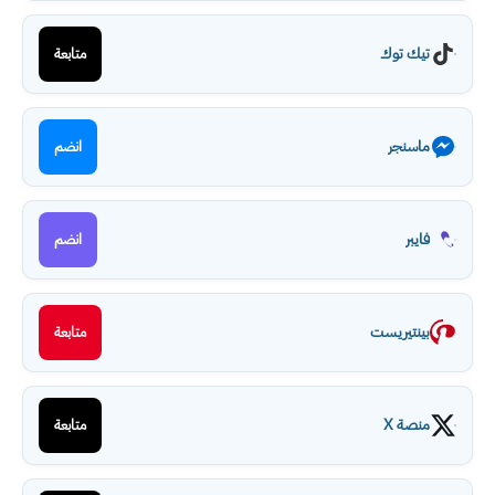
تيك توك
متابعة
ماسنجر
انضم
فايبر
انضم
بينتيريست
متابعة
منصة X
متابعة