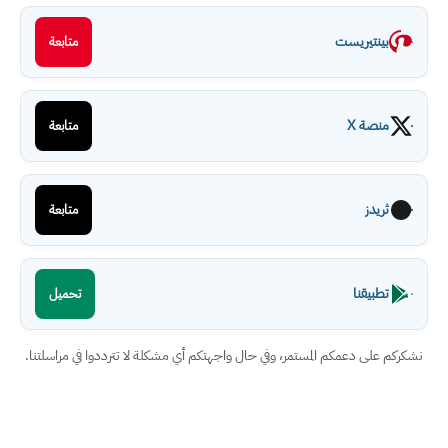
بينتيريست
متابعة
منصة X
متابعة
ثريدز
متابعة
تطبيقنا
تحميل
نشكركم على دعمكم المستمر، وفي حال واجهتكم أي مشكلة لا تترددوا في مراسلتنا.