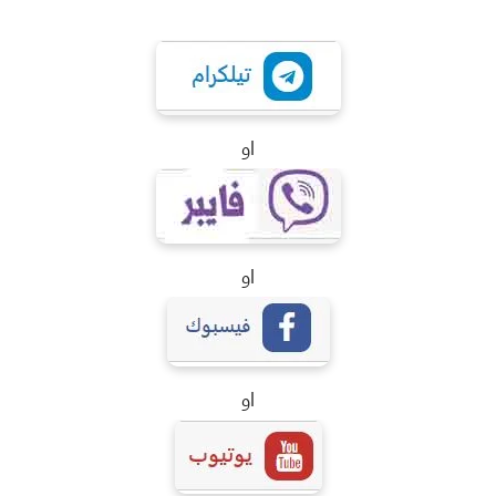
او
او
او