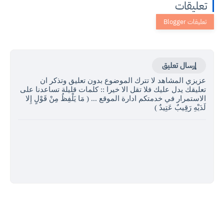
تعليقات
إرسال تعليق
عزيزي المشاهد لا تترك الموضوع بدون تعليق وتذكر ان
تعليقك يدل عليك فلا تقل الا خيرا :: كلمات قليلة تساعدنا على
الاستمرار في خدمتكم ادارة الموقع ... ( مَا يَلْفِظُ مِنْ قَوْلٍ إِلا
لَدَيْهِ رَقِيبٌ عَتِيدٌ )