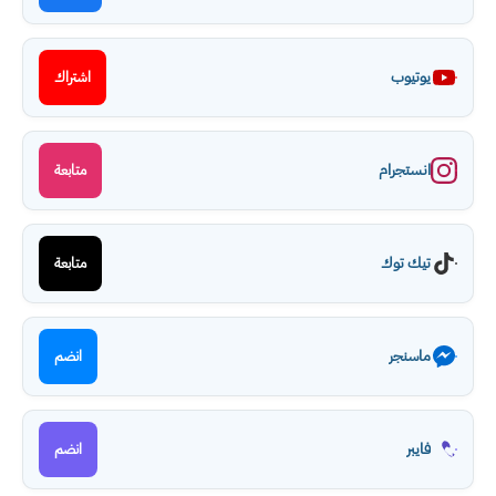
يوتيوب
اشتراك
انستجرام
متابعة
تيك توك
متابعة
ماسنجر
انضم
فايبر
انضم