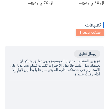
الى 60 في جميع...
الى 70 في جميع...
تعليقات
إرسال تعليق
عزيزي المشاهد لا تترك الموضوع بدون تعليق وتذكر ان
تعليقك يدل عليك فلا تقل الا خيرا :: كلمات قليلة تساعدنا على
الاستمرار في خدمتكم ادارة الموقع ... ( مَا يَلْفِظُ مِنْ قَوْلٍ إِلا
لَدَيْهِ رَقِيبٌ عَتِيدٌ )