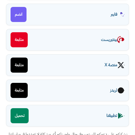
فايبر
انضم
بينتيريست
متابعة
منصة X
متابعة
ثريدز
متابعة
تطبيقنا
تحميل
نشكركم على دعمكم المستمر، وفي حال واجهتكم أي مشكلة لا تترددوا في مراسلتنا.