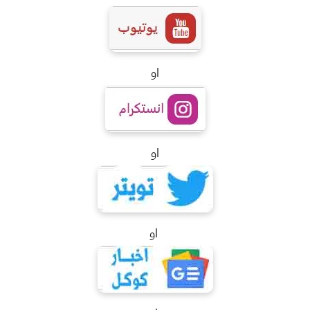
او
او
او