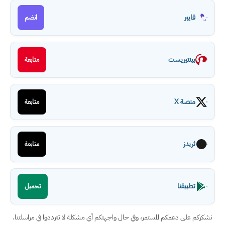
فايبر
انضم
بينتيريست
متابعة
منصة X
متابعة
ثريدز
متابعة
تطبيقنا
تحميل
نشكركم على دعمكم المستمر، وفي حال واجهتكم أي مشكلة لا تترددوا في مراسلتنا.