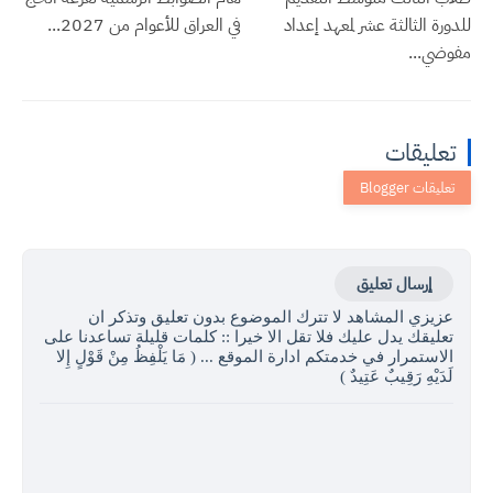
للدورة الثالثة عشر لمعهد إعداد
في العراق للأعوام من 2027...
مفوضي...
تعليقات
إرسال تعليق
عزيزي المشاهد لا تترك الموضوع بدون تعليق وتذكر ان
تعليقك يدل عليك فلا تقل الا خيرا :: كلمات قليلة تساعدنا على
الاستمرار في خدمتكم ادارة الموقع ... ( مَا يَلْفِظُ مِنْ قَوْلٍ إِلا
لَدَيْهِ رَقِيبٌ عَتِيدٌ )