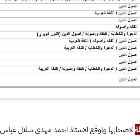
ة
لاصحابها ولموقع الاستاذ احمد مهدي شلال عباس ال