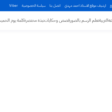
ع
ارشيف موقع الاستاذ احمد مهدي
اتصل بنا
سياسة الخصوصية
Viber
عه
التربية
تعلم الرسم بالصور
قصص وحكايات
نبذة مختصرة
كلمة يوم الخم