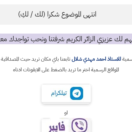
انتهى الموضوع شكرا (لك / لكِ)
م لك عزيزي الزائر الكريم شرفتنا ونحب تواجدك معن
رسمية
للاستاذ احمد مهدي شلال
تابعنا باي مكان تريد حيث المصداقية 
المواقع الرسمية اختر ما تريد بالضغط على الايقونات ادناه
او