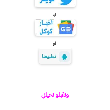
او
او
وتقبلو تحياتي