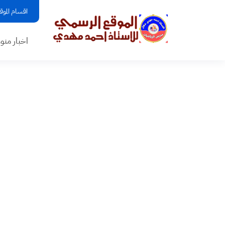
اقسام الموق
اخبار منو