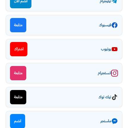
تيليجرام
انضم الآن
فيسبوك
متابعة
يوتيوب
اشتراك
انستجرام
متابعة
تيك توك
متابعة
ماسنجر
انضم