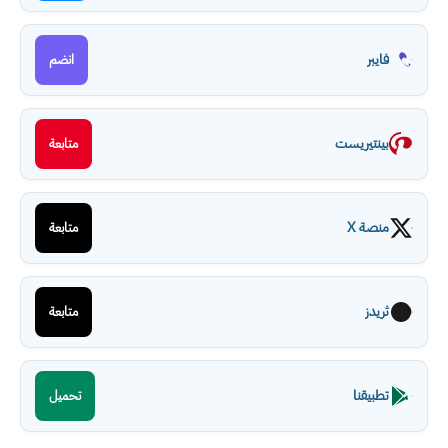
فايبر
انضم
بينتيريست
متابعة
منصة X
متابعة
ثريدز
متابعة
تطبيقنا
تحميل