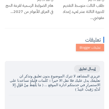
منذ 16 أيام
منذ 20 أيام
طلاب الثالث متوسط التقديم
هام الضوابط الرسمية لقرعة الحج
للدورة الثالثة عشر لمعهد إعداد
في العراق للأعوام من 2027...
مفوضي...
تعليقات
إرسال تعليق
عزيزي المشاهد لا تترك الموضوع بدون تعليق وتذكر ان
تعليقك يدل عليك فلا تقل الا خيرا :: كلمات قليلة تساعدنا على
الاستمرار في خدمتكم ادارة الموقع ... ( مَا يَلْفِظُ مِنْ قَوْلٍ إِلا
لَدَيْهِ رَقِيبٌ عَتِيدٌ )