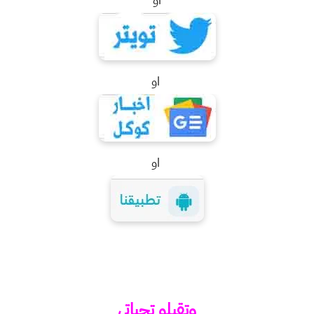
او
او
وتقبلو تحياتي