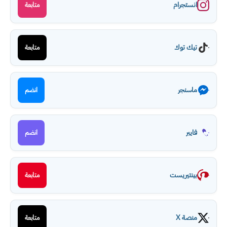
انستجرام
متابعة
تيك توك
متابعة
ماسنجر
انضم
فايبر
انضم
بينتيريست
متابعة
منصة X
متابعة