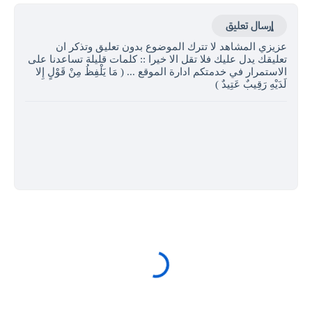
إرسال تعليق
عزيزي المشاهد لا تترك الموضوع بدون تعليق وتذكر ان
تعليقك يدل عليك فلا تقل الا خيرا :: كلمات قليلة تساعدنا على
الاستمرار في خدمتكم ادارة الموقع ... ( مَا يَلْفِظُ مِنْ قَوْلٍ إِلا
لَدَيْهِ رَقِيبٌ عَتِيدٌ )