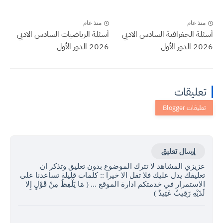
منذ عام
منذ عام
أسئلة الجغرافية السادس الادبي
أسئلة الرياضيات السادس الادبي
2026 الدور الأول
2026 الدور الأول
تعليقات
إرسال تعليق
عزيزي المشاهد لا تترك الموضوع بدون تعليق وتذكر ان
تعليقك يدل عليك فلا تقل الا خيرا :: كلمات قليلة تساعدنا على
الاستمرار في خدمتكم ادارة الموقع ... ( مَا يَلْفِظُ مِنْ قَوْلٍ إِلا
لَدَيْهِ رَقِيبٌ عَتِيدٌ )