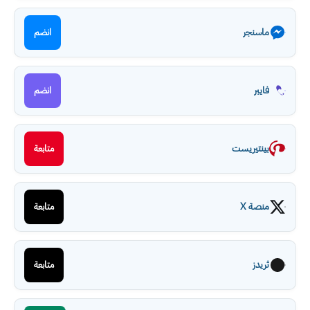
ماسنجر
انضم
فايبر
انضم
بينتيريست
متابعة
منصة X
متابعة
ثريدز
متابعة