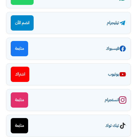
تيليجرام
انضم الآن
فيسبوك
متابعة
يوتيوب
اشتراك
انستجرام
متابعة
تيك توك
متابعة