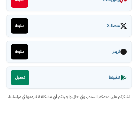
منصة X
متابعة
ثريدز
متابعة
تطبيقنا
تحميل
نشكركم على دعمكم المستمر، وفي حال واجهتكم أي مشكلة لا تترددوا في مراسلتنا.