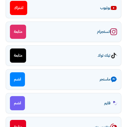
يوتيوب
اشتراك
انستجرام
متابعة
تيك توك
متابعة
ماسنجر
انضم
فايبر
انضم
بينتيريست
متابعة