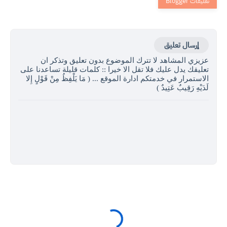
إرسال تعليق
عزيزي المشاهد لا تترك الموضوع بدون تعليق وتذكر ان
تعليقك يدل عليك فلا تقل الا خيرا :: كلمات قليلة تساعدنا على
الاستمرار في خدمتكم ادارة الموقع ... ( مَا يَلْفِظُ مِنْ قَوْلٍ إِلا
لَدَيْهِ رَقِيبٌ عَتِيدٌ )