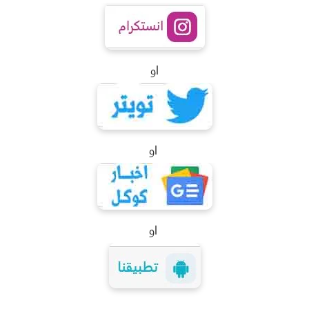
او
او
او