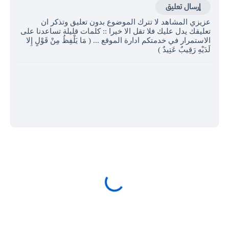
إرسال تعليق
عزيزي المشاهد لا تترك الموضوع بدون تعليق وتذكر ان
تعليقك يدل عليك فلا تقل الا خيرا :: كلمات قليلة تساعدنا على
الاستمرار في خدمتكم ادارة الموقع ... ( مَا يَلْفِظُ مِنْ قَوْلٍ إِلا
لَدَيْهِ رَقِيبٌ عَتِيدٌ )