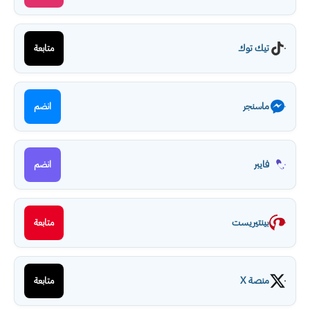
تيك توك
متابعة
ماسنجر
انضم
فايبر
انضم
بينتيريست
متابعة
منصة X
متابعة