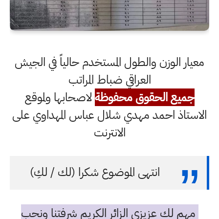
معيار الوزن والطول المستخدم حالياً في الجيش
العراقي ضباط المراتب
جميع الحقوق محفوظة
لاصحابها ولموقع
الاستاذ احمد مهدي شلال عباس المهداوي على
الانترنت
انتهى الموضوع شكرا (لك / لكِ)
مهم لك عزيزي الزائر الكريم شرفتنا ونحب