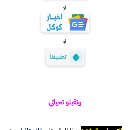
او
او
وتقبلو تحياتي