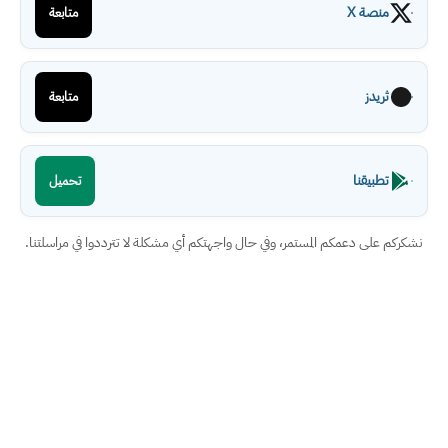
منصة X
متابعة
ثريدز
متابعة
تطبيقنا
تحميل
نشكركم على دعمكم المستمر، وفي حال واجهتكم أي مشكلة لا تترددوا في مراسلتنا.