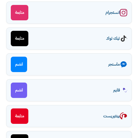
انستجرام
متابعة
تيك توك
متابعة
ماسنجر
انضم
فايبر
انضم
بينتيريست
متابعة