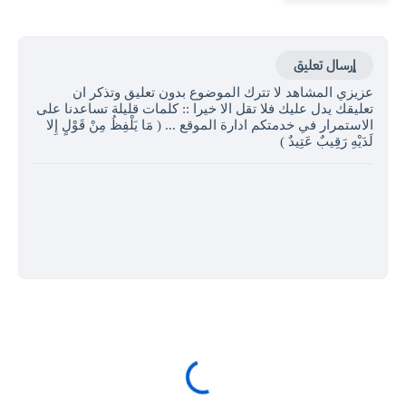
إرسال تعليق
عزيزي المشاهد لا تترك الموضوع بدون تعليق وتذكر ان
تعليقك يدل عليك فلا تقل الا خيرا :: كلمات قليلة تساعدنا على
الاستمرار في خدمتكم ادارة الموقع ... ( مَا يَلْفِظُ مِنْ قَوْلٍ إِلا
لَدَيْهِ رَقِيبٌ عَتِيدٌ )