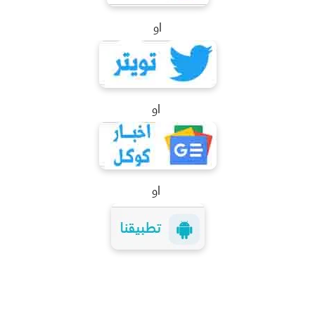
او
او
او