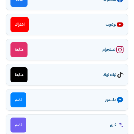
يوتيوب
اشتراك
انستجرام
متابعة
تيك توك
متابعة
ماسنجر
انضم
فايبر
انضم