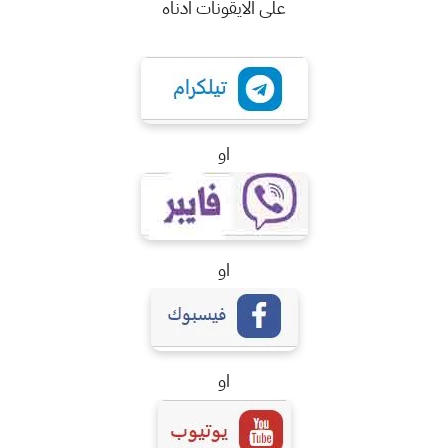
على الايقونات ادناه
او
او
او