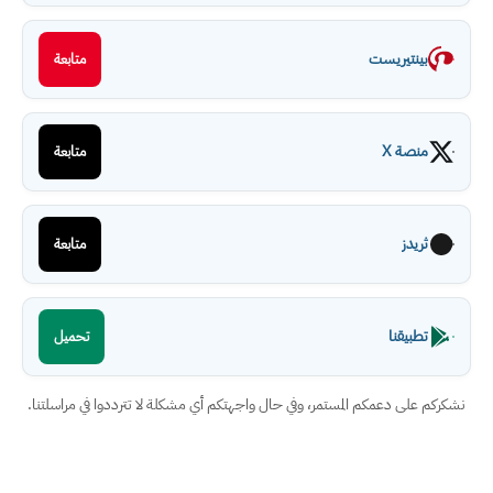
بينتيريست
متابعة
منصة X
متابعة
ثريدز
متابعة
تطبيقنا
تحميل
نشكركم على دعمكم المستمر، وفي حال واجهتكم أي مشكلة لا تترددوا في مراسلتنا.