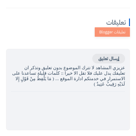
تعليقات
إرسال تعليق
عزيزي المشاهد لا تترك الموضوع بدون تعليق وتذكر ان
تعليقك يدل عليك فلا تقل الا خيرا :: كلمات قليلة تساعدنا على
الاستمرار في خدمتكم ادارة الموقع ... ( مَا يَلْفِظُ مِنْ قَوْلٍ إِلا
لَدَيْهِ رَقِيبٌ عَتِيدٌ )