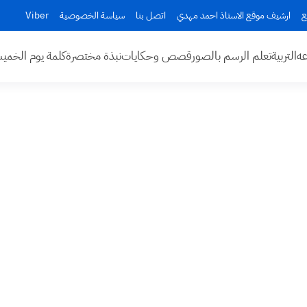
ع
ارشيف موقع الاستاذ احمد مهدي
اتصل بنا
سياسة الخصوصية
Viber
عه
التربية
تعلم الرسم بالصور
قصص وحكايات
نبذة مختصرة
كلمة يوم الخم