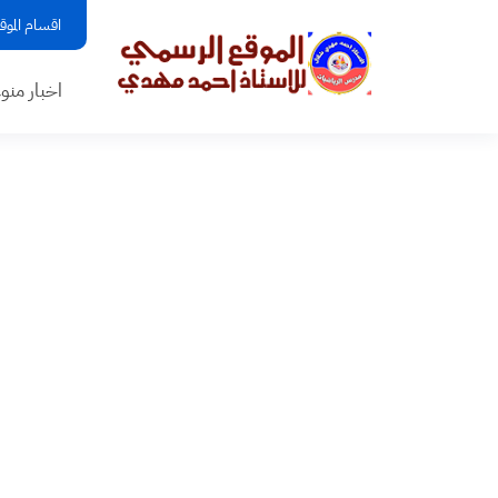
اقسام الموق
اخبار منو