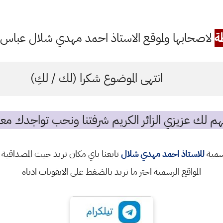
ة
لاصحابها ولموقع الاستاذ احمد مهدي شلال عباس ال
انتهى الموضوع شكرا (لك / لكِ)
م لك عزيزي الزائر الكريم شرفتنا ونحب تواجدك معن
رسمية
للاستاذ احمد مهدي شلال
تابعنا باي مكان تريد حيث المصداقية 
المواقع الرسمية اختر ما تريد بالضغط على الايقونات ادناه