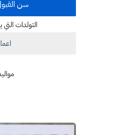
سن القبول ف
التولدات التي ي
اعمار 
مواليد 2016 فما دون وكذلك مواليد 2017 الشهر