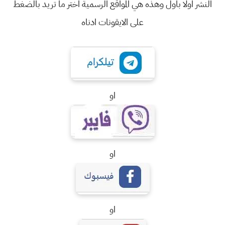
النشر اولا باول وهذه هي المواقع الرسمية اختر ما تريد بالضغط
على الايقونات ادناه
او
او
او