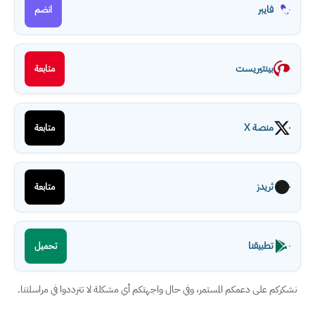
فايبر
انضم
بينتيريست
متابعة
منصة X
متابعة
ثريدز
متابعة
تطبيقنا
تحميل
نشكركم على دعمكم المستمر، وفي حال واجهتكم أي مشكلة لا تترددوا في مراسلتنا.