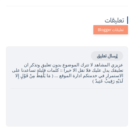
تعليقات
إرسال تعليق
عزيزي المشاهد لا تترك الموضوع بدون تعليق وتذكر ان
تعليقك يدل عليك فلا تقل الا خيرا :: كلمات قليلة تساعدنا على
الاستمرار في خدمتكم ادارة الموقع ... ( مَا يَلْفِظُ مِنْ قَوْلٍ إِلا
لَدَيْهِ رَقِيبٌ عَتِيدٌ )