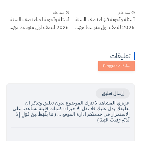
منذ عام
منذ عام
أسئلة وأجوبة فيزياء نصف السنة
أسئلة وأجوبة احياء نصف السنة
2026 للصف اول متوسط مع...
2026 للصف اول متوسط مع...
تعليقات
إرسال تعليق
عزيزي المشاهد لا تترك الموضوع بدون تعليق وتذكر ان
تعليقك يدل عليك فلا تقل الا خيرا :: كلمات قليلة تساعدنا على
الاستمرار في خدمتكم ادارة الموقع ... ( مَا يَلْفِظُ مِنْ قَوْلٍ إِلا
لَدَيْهِ رَقِيبٌ عَتِيدٌ )