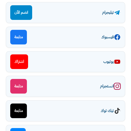
تيليجرام
انضم الآن
فيسبوك
متابعة
يوتيوب
اشتراك
انستجرام
متابعة
تيك توك
متابعة