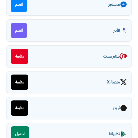
ماسنجر
انضم
فايبر
انضم
بينتيريست
متابعة
منصة X
متابعة
ثريدز
متابعة
تطبيقنا
تحميل