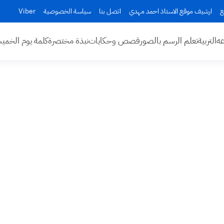
ع
ارشيف موقع الاستاذ احمد مهدي
اتصل بنا
سياسة الخصوصية
Viber
عه
التربية
تعلم الرسم بالصور
قصص وحكايات
نبذة مختصرة
كلمة يوم الخم