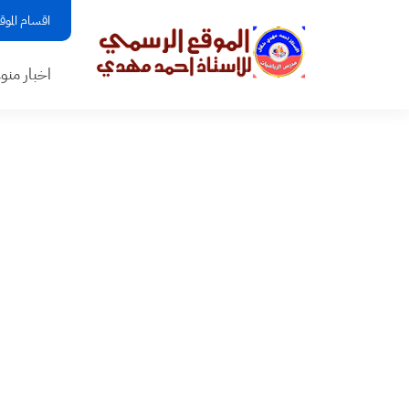
اقسام الموق
اخبار منو