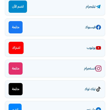
تيليجرام
انضم الآن
فيسبوك
متابعة
يوتيوب
اشتراك
انستجرام
متابعة
تيك توك
متابعة
ماسنجر
انضم