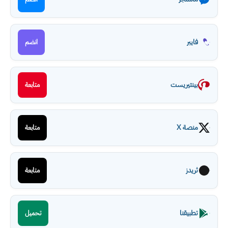
فايبر
انضم
بينتيريست
متابعة
منصة X
متابعة
ثريدز
متابعة
تطبيقنا
تحميل