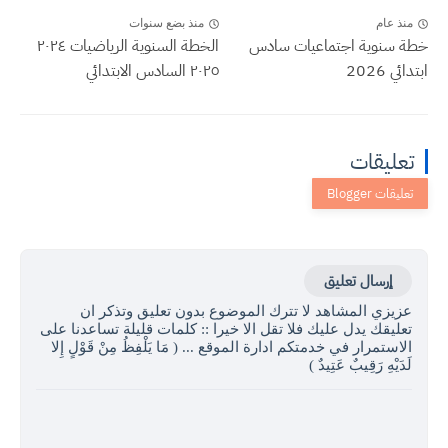
منذ عام
منذ بضع سنوات
خطة سنوية اجتماعيات سادس
الخطة السنوية الرياضيات ٢٠٢٤
ابتدائي 2026
٢٠٢٥ السادس الابتدائي
تعليقات
إرسال تعليق
عزيزي المشاهد لا تترك الموضوع بدون تعليق وتذكر ان
تعليقك يدل عليك فلا تقل الا خيرا :: كلمات قليلة تساعدنا على
الاستمرار في خدمتكم ادارة الموقع ... ( مَا يَلْفِظُ مِنْ قَوْلٍ إِلا
لَدَيْهِ رَقِيبٌ عَتِيدٌ )