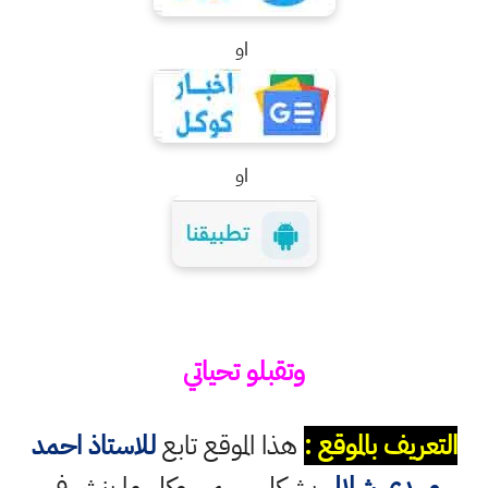
او
او
وتقبلو تحياتي
التعريف بالموقع :
هذا الموقع تابع
للاستاذ احمد
مهدي شلال
بشكل رسمي وكل ما ينشر في