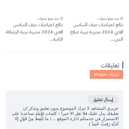
منذ بضع سنوات
منذ بضع سنوات
نتائج اعتراضات صف السادس
نتائج اعتراضات صف السادس
الادبي 2024 مديرية تربية صلاح
الادبي 2024 مديرية تربية الرصافة
الدين...
الثانية...
تعليقات
إرسال تعليق
عزيزي المشاهد لا تترك الموضوع بدون تعليق وتذكر ان
تعليقك يدل عليك فلا تقل الا خيرا :: كلمات قليلة تساعدنا على
الاستمرار في خدمتكم ادارة الموقع ... ( مَا يَلْفِظُ مِنْ قَوْلٍ إِلا
لَدَيْهِ رَقِيبٌ عَتِيدٌ )