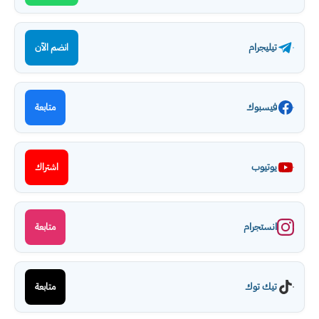
تيليجرام
انضم الآن
فيسبوك
متابعة
يوتيوب
اشتراك
انستجرام
متابعة
تيك توك
متابعة