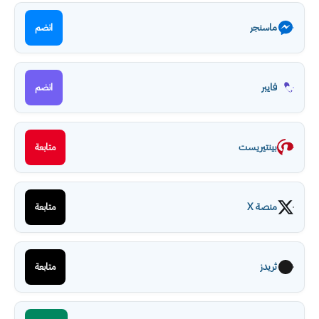
ماسنجر
انضم
فايبر
انضم
بينتيريست
متابعة
منصة X
متابعة
ثريدز
متابعة