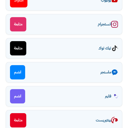
يوتيوب
اشتراك
انستجرام
متابعة
تيك توك
متابعة
ماسنجر
انضم
فايبر
انضم
بينتيريست
متابعة