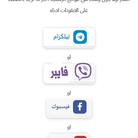
على الايقونات ادناه
او
او
او