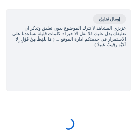
إرسال تعليق
عزيزي المشاهد لا تترك الموضوع بدون تعليق وتذكر ان
تعليقك يدل عليك فلا تقل الا خيرا :: كلمات قليلة تساعدنا على
الاستمرار في خدمتكم ادارة الموقع ... ( مَا يَلْفِظُ مِنْ قَوْلٍ إِلا
لَدَيْهِ رَقِيبٌ عَتِيدٌ )