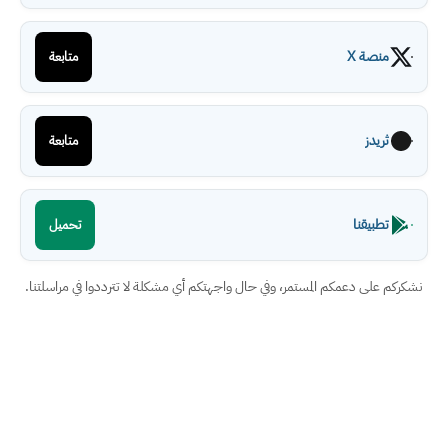
منصة X
متابعة
ثريدز
متابعة
تطبيقنا
تحميل
نشكركم على دعمكم المستمر، وفي حال واجهتكم أي مشكلة لا تترددوا في مراسلتنا.