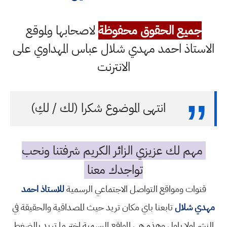
جميع الحقوق محفوظة
لاصحابها ولموقع
الاستاذ احمد مهدي شلال عباس المهداوي على
الانترنت
انتهى الموضوع شكرا (لك / لكِ)
مهم لك عزيزي الزائر الكريم شرفتنا ونحب
تواجدك معنا
قنوات ومواقع التواصل الاجتماعي الرسمية
للاستاذ احمد
مهدي شلال
تابعنا باي مكان تريد حيث المصداقية والحقيقة في
النشر اولا باول وهذه هي المواقع الرسمية اختر ما تريد بالضغط