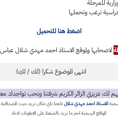
زارية للمرحلة
 دراسية ترغب وتحملها
اضغط هنا للتحميل
ة
لاصحابها ولموقع الاستاذ احمد مهدي شلال عباس ال
انتهى الموضوع شكرا (لك / لكِ)
م لك عزيزي الزائر الكريم شرفتنا ونحب تواجدك معن
رسمية
للاستاذ احمد مهدي شلال
تابعنا باي مكان تريد حيث المصداقية 
المواقع الرسمية اختر ما تريد بالضغط على الايقونات ادناه