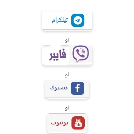
او
او
او