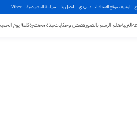
ع
ارشيف موقع الاستاذ احمد مهدي
اتصل بنا
سياسة الخصوصية
Viber
عه
التربية
تعلم الرسم بالصور
قصص وحكايات
نبذة مختصرة
كلمة يوم الخم