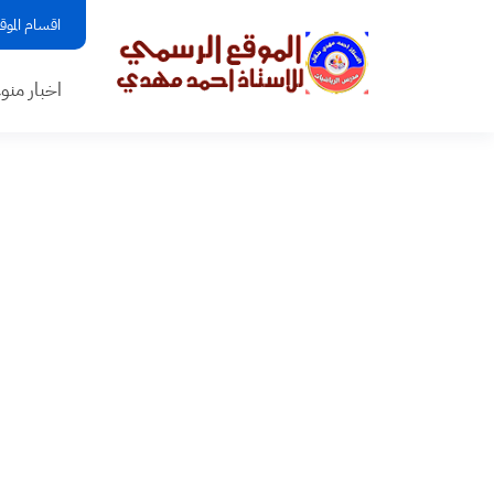
اقسام الموق
اخبار منو