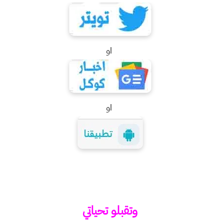
او
او
وتقبلو تحياتي