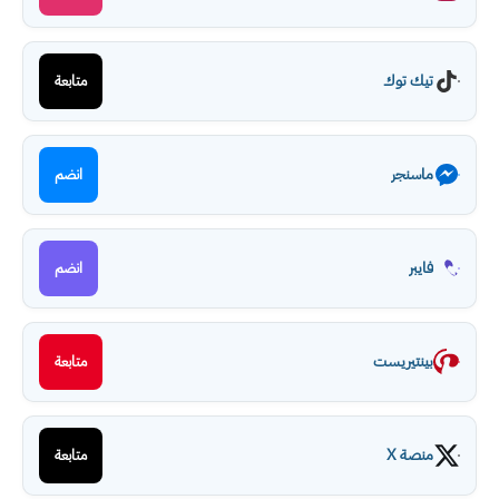
تيك توك
متابعة
ماسنجر
انضم
فايبر
انضم
بينتيريست
متابعة
منصة X
متابعة