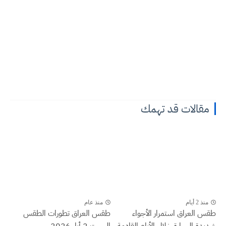
مقالات قد تهمك
منذ 2 أيام
منذ عام
طقس العراق ‏استمرار الأجواء
طقس العراق تطورات الطقس
شديدة الحرارة خلال الأيام القادمة
السبت 2 أيار 2026