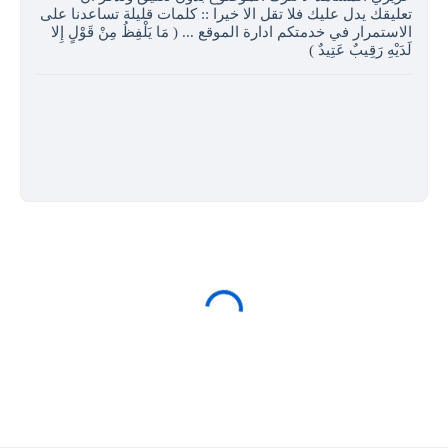
تعليقك يدل عليك فلا تقل الا خيرا :: كلمات قليلة تساعدنا على
الاستمرار في خدمتكم ادارة الموقع ... ( مَا يَلْفِظُ مِنْ قَوْلٍ إِلا
لَدَيْهِ رَقِيبٌ عَتِيدٌ )