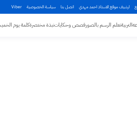
ع
ارشيف موقع الاستاذ احمد مهدي
اتصل بنا
سياسة الخصوصية
Viber
عه
التربية
تعلم الرسم بالصور
قصص وحكايات
نبذة مختصرة
كلمة يوم الخم