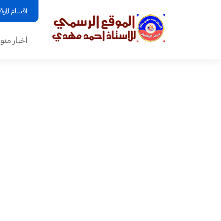
اقسام الموق
اخبار منو