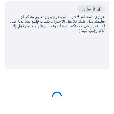
إرسال تعليق
عزيزي المشاهد لا تترك الموضوع بدون تعليق وتذكر ان
تعليقك يدل عليك فلا تقل الا خيرا :: كلمات قليلة تساعدنا على
الاستمرار في خدمتكم ادارة الموقع ... ( مَا يَلْفِظُ مِنْ قَوْلٍ إِلا
لَدَيْهِ رَقِيبٌ عَتِيدٌ )