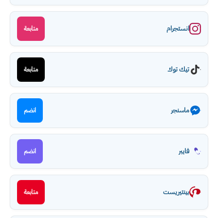
انستجرام
متابعة
تيك توك
متابعة
ماسنجر
انضم
فايبر
انضم
بينتيريست
متابعة