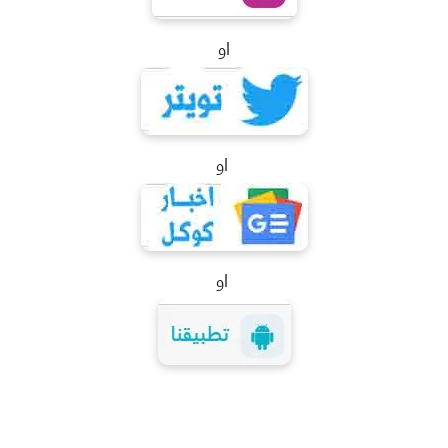
او
او
او