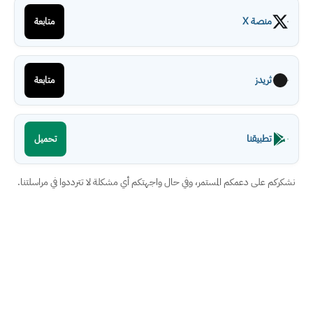
منصة X
متابعة
ثريدز
متابعة
تطبيقنا
تحميل
نشكركم على دعمكم المستمر، وفي حال واجهتكم أي مشكلة لا تترددوا في مراسلتنا.