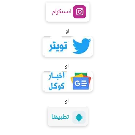
او
او
او