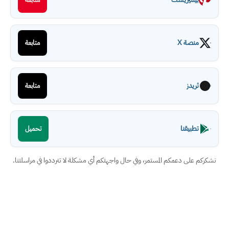
منصة X
متابعة
ثريدز
متابعة
تطبيقنا
تحميل
نشكركم على دعمكم المستمر، وفي حال واجهتكم أي مشكلة لا تترددوا في مراسلتنا.