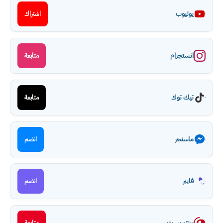
يوتيوب
اشتراك
انستجرام
متابعة
تيك توك
متابعة
ماسنجر
انضم
فايبر
انضم
بينتيريست
متابعة