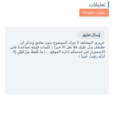
تعليقات
إرسال تعليق
عزيزي المشاهد لا تترك الموضوع بدون تعليق وتذكر ان
تعليقك يدل عليك فلا تقل الا خيرا :: كلمات قليلة تساعدنا على
الاستمرار في خدمتكم ادارة الموقع ... ( مَا يَلْفِظُ مِنْ قَوْلٍ إِلا
لَدَيْهِ رَقِيبٌ عَتِيدٌ )