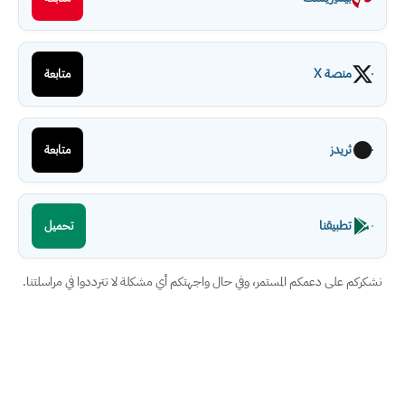
منصة X
متابعة
ثريدز
متابعة
تطبيقنا
تحميل
نشكركم على دعمكم المستمر، وفي حال واجهتكم أي مشكلة لا تترددوا في مراسلتنا.