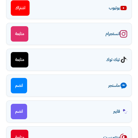
يوتيوب
اشتراك
انستجرام
متابعة
تيك توك
متابعة
ماسنجر
انضم
فايبر
انضم
بينتيريست
متابعة