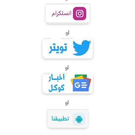
او
او
او