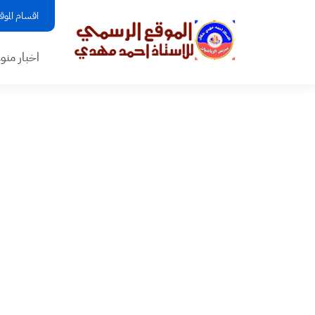
اقسام الموق
اخبار منو