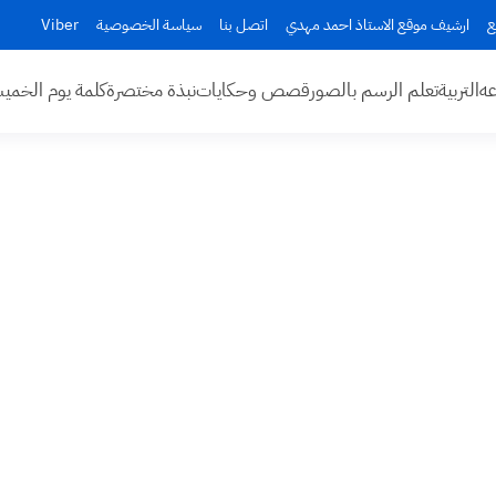
ع
ارشيف موقع الاستاذ احمد مهدي
اتصل بنا
سياسة الخصوصية
Viber
عه
التربية
تعلم الرسم بالصور
قصص وحكايات
نبذة مختصرة
كلمة يوم الخم